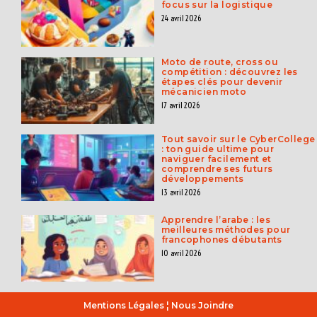
focus sur la logistique
24 avril 2026
Moto de route, cross ou
compétition : découvrez les
étapes clés pour devenir
mécanicien moto
17 avril 2026
Tout savoir sur le CyberCollege
: ton guide ultime pour
naviguer facilement et
comprendre ses futurs
développements
13 avril 2026
Apprendre l’arabe : les
meilleures méthodes pour
francophones débutants
10 avril 2026
Mentions Légales
¦
Nous Joindre